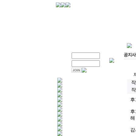
작
작
후
후
해
감