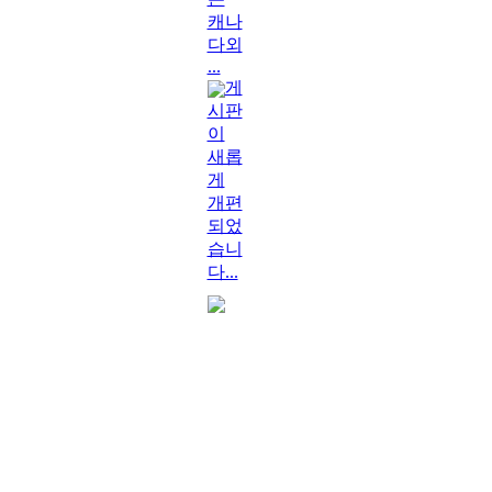
캐나
다외
...
게
시판
이
새롭
게
개편
되었
습니
다...