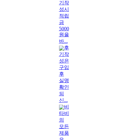
기작
성시
적립
금
5000
원을
바...
후
기작
성은
구입
후
실명
확인
되
신...
비
타비
의
모든
제품
은