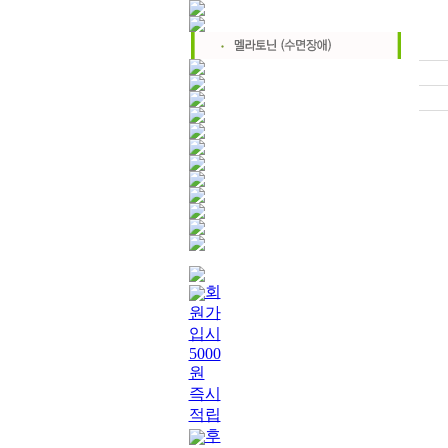
회
원가
입시
5000
원
즉시
적립
후